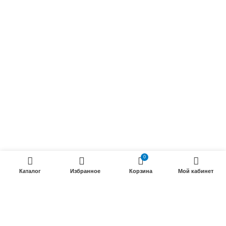
Осветительные кабели
Радиочастотные кабели (РК)
Силовые кабели
ПРОДУКЦИИ
Силовые гибкие кабели
Телефонные кабели
Кабели управления
Установочные и автотракторные кабели
0
Трубки электроизоляционные
Каталог
Избранное
Корзина
Мой кабинет
ООО «Электрокабель»
2025 Создание и
seo продвижение сайтов
- SEOMAX
STUDIO.