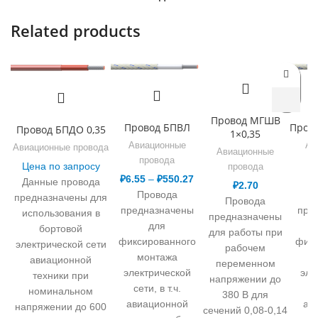
Related products
Провод МГШВ
Провод БПВЛ
Прово
Провод БПДО 0,35
1×0,35
Авиационные
Ав
Авиационные провода
Авиационные
провода
Цена по запросу
провода
₽
6.55
–
₽
550.27
Данные провода
₽
2.70
Провода
предназначены для
Провода
предназначены
пре
использования в
предназначены
для
бортовой
для работы при
фиксированного
фикс
электрической сети
рабочем
монтажа
авиационной
переменном
электрической
эле
техники при
напряжении до
сети, в т.ч.
се
номинальном
380 В для
авиационной
ав
напряжении до 600
сечений 0,08-0,14