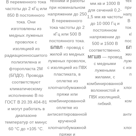
техники и работы
техн
В переменного тока
мм.кв и 1000 В
при номинальном
при 
частоты до 2 кГц или
для сечений 0,2-
напряжении до 250
напря
850 В постоянного
1,5 мм.кв частоты
В переменного
В п
тока. Они
до 10 000 Гц и
тока частоты до 2
тока 
изготовлены из
постоянном
кГц или 500 В
кГц
медных луженых
напряжении до
постоянного тока.
посто
проволок с
500 и 1500 В
БПВЛ
- провод с
БПВ
изоляцией из
соответственно.
жилой из медных
жило
радиационносшитого
МГШВ
— провод
луженых проволок,
лужен
полиэтилена и
с медными
с изоляцией из ПВХ
с изо
фторопласта 2М
лужеными
пластиката, в
пла
(БПДО). Провода
жилами, с
оплетке из
о
соответствуют
комбинированной
хлопчатобумажной
хлопч
климатическому
волокнистой и
пряжи или
п
исполнению В по
ПВХ изоляцией,
комбинированной
комб
ГОСТ В 20.39.404-81
гибкий.
оплетке из
о
и могут работать в
антисептированной
антис
диапазоне
крученой
к
температур от минус
хлопчатобумажной
хлопч
60 °C до +105 °C.
пряжи и