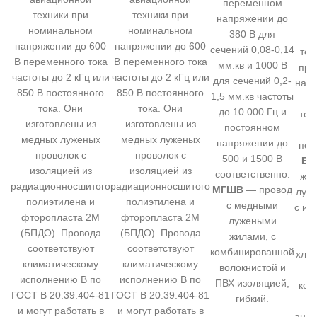
переменном
э
техники при
техники при
напряжении до
номинальном
номинальном
380 В для
а
напряжении до 600
напряжении до 600
сечений 0,08-0,14
тех
В переменного тока
В переменного тока
мм.кв и 1000 В
при
частоты до 2 кГц или
частоты до 2 кГц или
для сечений 0,2-
напр
850 В постоянного
850 В постоянного
1,5 мм.кв частоты
В 
тока. Они
тока. Они
до 10 000 Гц и
ток
изготовлены из
изготовлены из
постоянном
к
медных луженых
медных луженых
напряжении до
пос
проволок с
проволок с
500 и 1500 В
БП
изоляцией из
изоляцией из
соответственно.
жил
радиационносшитого
радиационносшитого
МГШВ
— провод
луже
полиэтилена и
полиэтилена и
с медными
с из
фторопласта 2М
фторопласта 2М
лужеными
п
(БПДО). Провода
(БПДО). Провода
жилами, с
соответствуют
соответствуют
комбинированной
хло
климатическому
климатическому
волокнистой и
исполнению В по
исполнению В по
ПВХ изоляцией,
ком
ГОСТ В 20.39.404-81
ГОСТ В 20.39.404-81
гибкий.
и могут работать в
и могут работать в
анти