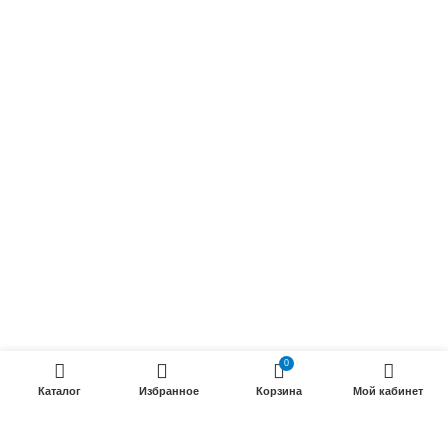
Силовые кабели
ПРОДУКЦИИ
Силовые гибкие кабели
Телефонные кабели
Кабели управления
Установочные и автотракторные кабели
Трубки электроизоляционные
ООО «Электрокабель»
2025 Создание и
seo продвижение сайтов
- SEOMAX
STUDIO.
0
Каталог
Избранное
Корзина
Мой кабинет