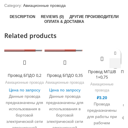
Category:
Авиационные провода
DESCRIPTION
REVIEWS (0)
ДРУГИЕ ПРОИЗВОДИТЕЛИ
ОПЛАТА & ДОСТАВКА
Related products
Провод МГШВ
Про
Провод БПДО 0,2
Провод БПДО 0,35
1×0,75
А
Авиационные провода
Авиационные провода
Авиационные
Цена по запросу
Цена по запросу
провода
Данные провода
Данные провода
₽
3.20
предназначены для
предназначены для
Провода
пр
использования в
использования в
предназначены
бортовой
бортовой
для работы при
фи
электрической сети
электрической сети
рабочем
авиационной
авиационной