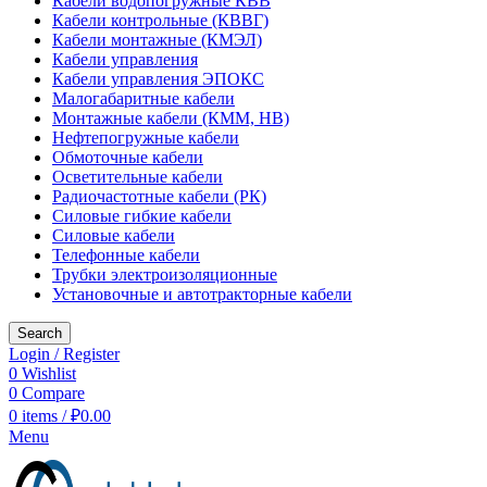
Кабели водопогружные КВВ
Кабели контрольные (КВВГ)
Кабели монтажные (КМЭЛ)
Кабели управления
Кабели управления ЭПОКС
Малогабаритные кабели
Монтажные кабели (КММ, НВ)
Нефтепогружные кабели
Обмоточные кабели
Осветительные кабели
Радиочастотные кабели (РК)
Силовые гибкие кабели
Силовые кабели
Телефонные кабели
Трубки электроизоляционные
Установочные и автотракторные кабели
Search
Login / Register
0
Wishlist
0
Compare
0
items
/
₽
0.00
Menu