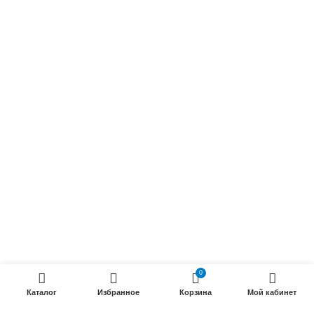
Обмоточные кабели
Осветительные кабели
Радиочастотные кабели (РК)
Силовые кабели
ПРОДУКЦИИ
Силовые гибкие кабели
Телефонные кабели
Кабели управления
Установочные и автотракторные кабели
Трубки электроизоляционные
ООО «Электрокабель»
2025 Создание и
seo продвижение сайтов
- SEOMAX
0
STUDIO.
Каталог
Избранное
Корзина
Мой кабинет