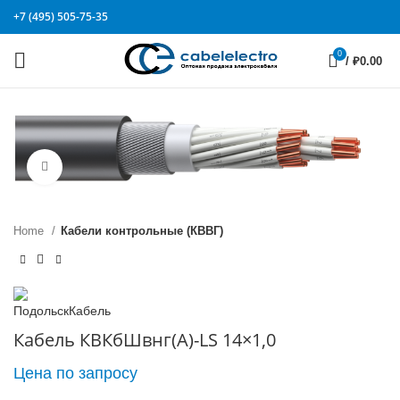
+7 (495) 505-75-35
0
/
₽
0.00
Click to enlarge
Home
Кабели контрольные (КВВГ)
Кабель КВКбШвнг(А)-LS 14×1,0
Цена по запросу