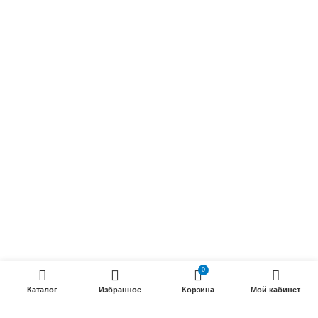
Обмоточные кабели
Осветительные кабели
Радиочастотные кабели (РК)
Силовые кабели
ПРОДУКЦИИ
Силовые гибкие кабели
Телефонные кабели
Кабели управления
Установочные и автотракторные кабели
Трубки электроизоляционные
0
ООО «Электрокабель»
2025 Создание и
seo продвижение сайтов
- SEOMAX
Каталог
Избранное
Корзина
Мой кабинет
STUDIO.