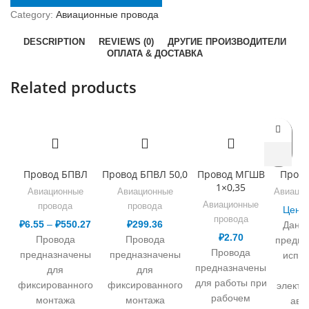
Category:
Авиационные провода
DESCRIPTION
REVIEWS (0)
ДРУГИЕ ПРОИЗВОДИТЕЛИ
ОПЛАТА & ДОСТАВКА
Related products
Провод БПВЛ
Провод БПВЛ 50,0
Провод МГШВ
Прово
1×0,35
Авиационные
Авиационные
Авиацио
Авиационные
провода
провода
Цена 
провода
₽
6.55
–
₽
550.27
₽
299.36
Данн
₽
2.70
Провода
Провода
предна
Провода
предназначены
предназначены
испол
предназначены
для
для
б
для работы при
фиксированного
фиксированного
электр
рабочем
монтажа
монтажа
ави