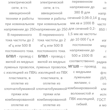
переменном
электрической
электрической
тех
напряжении до
сети, в т.ч.
сети, в т.ч.
ном
380 В для
авиационной
авиационной
напряж
сечений 0,08-0,14
техники и работы
техники и работы
В пере
мм.кв и 1000 В
при номинальном
при номинальном
частоты
для сечений 0,2-
напряжении до 250
напряжении до 250
850 В 
1,5 мм.кв частоты
В переменного
В переменного
то
до 10 000 Гц и
тока частоты до 2
тока частоты до 2
изго
постоянном
кГц или 500 В
кГц или 500 В
медн
напряжении до
постоянного тока.
постоянного тока.
пр
500 и 1500 В
БПВЛ
- провод с
БПВЛ
- провод с
изо
соответственно.
жилой из медных
жилой из медных
радиац
МГШВ
— провод
луженых проволок,
луженых проволок,
поли
с медными
с изоляцией из ПВХ
с изоляцией из ПВХ
фтор
лужеными
пластиката, в
пластиката, в
(БПДО
жилами, с
оплетке из
оплетке из
соот
комбинированной
хлопчатобумажной
хлопчатобумажной
клим
волокнистой и
пряжи или
пряжи или
испол
ПВХ изоляцией,
комбинированной
комбинированной
ГОСТ В 
гибкий.
оплетке из
оплетке из
и могу