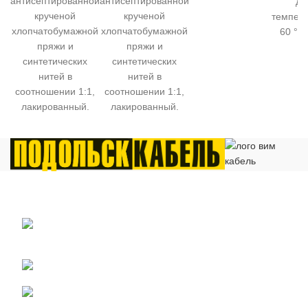
антисептированной
антисептированной
ди
крученой
крученой
темпера
хлопчатобумажной
хлопчатобумажной
60 °C 
пряжи и
пряжи и
синтетических
синтетических
нитей в
нитей в
соотношении 1:1,
соотношении 1:1,
лакированный.
лакированный.
Общество с ограниченной ответственностью «Электрокабель»
ИНН 5029170357
141021 г.Мытищи Московской области, ул.
Сукромка, стр.7, оф. 304
Телефон: +7 (495) 532-42-82
Email: mail@cabelelectro.ru